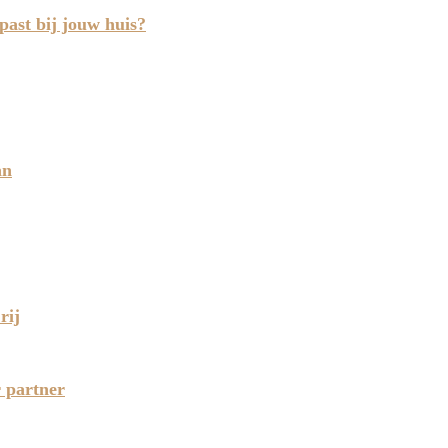
past bij jouw huis?
an
rij
r partner