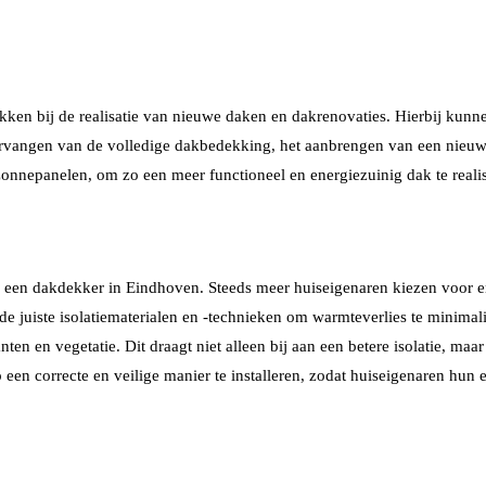
ken bij de realisatie van nieuwe daken en dakrenovaties. Hierbij kunne
vervangen van de volledige dakbedekking, het aanbrengen van een nieuwe
onnepanelen, om zo een meer functioneel en energiezuinig dak te reali
en dakdekker in Eindhoven. Steeds meer huiseigenaren kiezen voor en
 de juiste isolatiematerialen en -technieken om warmteverlies te minima
n en vegetatie. Dit draagt niet alleen bij aan een betere isolatie, maar
een correcte en veilige manier te installeren, zodat huiseigenaren h