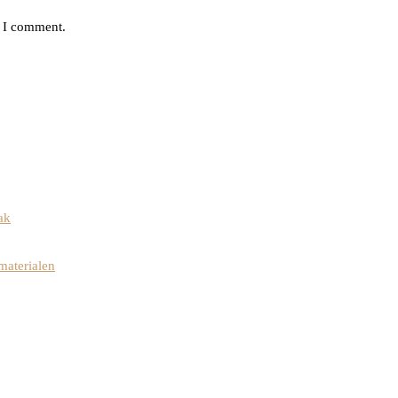
e I comment.
ak
materialen