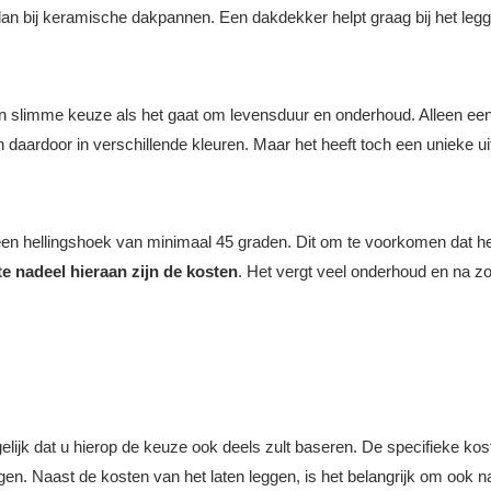
 dan bij keramische dakpannen. Een dakdekker helpt graag bij het le
 slimme keuze als het gaat om levensduur en onderhoud. Alleen een o
n daardoor in verschillende kleuren. Maar het heeft toch een unieke u
een hellingshoek van minimaal 45 graden. Dit om te voorkomen dat het 
te nadeel hieraan zijn de kosten
. Het vergt veel onderhoud en na zo
lijk dat u hierop de keuze ook deels zult baseren. De specifieke kos
en. Naast de kosten van het laten leggen, is het belangrijk om ook na