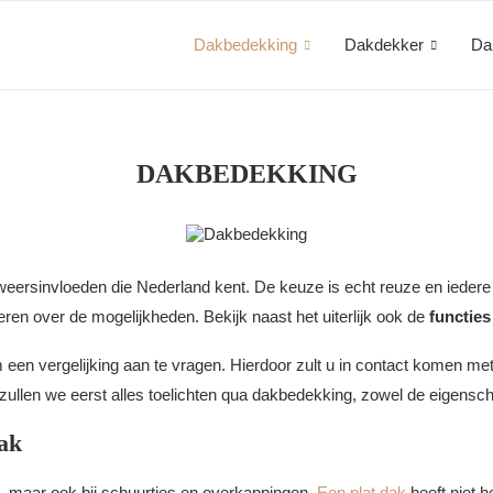
Dakbedekking
Dakdekker
Da
DAKBEDEKKING
eersinvloeden die Nederland kent. De keuze is echt reuze en ieder
en over de mogelijkheden. Bekijk naast het uiterlijk ook de
functies
m een vergelijking aan te vragen. Hierdoor zult u in contact komen met
zullen we eerst alles toelichten qua dakbedekking, zowel de eigensc
ak
d, maar ook bij schuurtjes en overkappingen.
Een plat dak
heeft niet h