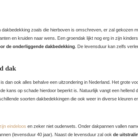
en dakbedekking zoals die hierboven is omschreven, er zal gekoze
ten en kruiden naar wens. Een groendak lijkt nog erg in zijn kinders
or de onderliggende dakbedekking
. De levensduur kan zelfs verle
nd dak
is dan ook alles behalve een uitzondering in Nederland. Het grote voord
r de kans op schade hierdoor beperkt is. Natuurlijk vangt een hellend
chillende soorten dakbedekkingen die ook weer in diverse kleuren en m
ijn eindeloos
en zeker niet ouderwets. Onder dakpannen vallen name
nnen (levensduur 40 jaar). Naast de levensduur zal ook
de uitstrali