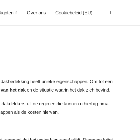
kgoten
Over ons
Cookiebeleid (EU)
e dakbedekking heeft unieke eigenschappen. Om tot een
 van het dak
en de situatie waarin het dak zich bevind.
 dakdekkers uit de regio en die kunnen u hierbij prima
happen als de kosten hiervan.
et voordeel dat het water hier vanaf glijdt. Daardoor krijgt