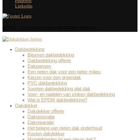
Pinterest
Linkedin
@2022 - Gerealiseerd door dakdekker-feitjes.nl
Dakbedekking
Bitumen dakbedekking
Dakbedekking offerte
Dakpannen
Een rieten dak voor een beter milieu
Kiezen voor een groendak
PVC dakbedekking
Soorten dakbedekking plat dak
Voor- en nadelen van zinken dakbedekking
Wat is EPDM dakbedekking?
Dakdekker
Dakdekker offerte
Dakrenovatie
Dakreparatie
Het belang van rieten dak onderhoud
Kosten dakdekker
Mogelijkheden bij een nieuw dak?