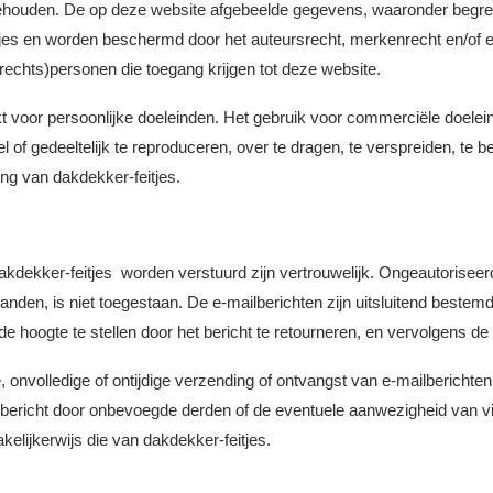
rbehouden. De op deze website afgebeelde gegevens, waaronder begre
feitjes en worden beschermd door het auteursrecht, merkenrecht en/of 
echts)personen die toegang krijgen tot deze website.
voor persoonlijke doeleinden. Het gebruik voor commerciële doeleind
 of gedeeltelijk te reproduceren, over te dragen, te verspreiden, te 
ing van dakdekker-feitjes.
kdekker-feitjes worden verstuurd zijn vertrouwelijk. Ongeautoriseerd
nden, is niet toegestaan. De e-mailberichten zijn uitsluitend bestem
 hoogte te stellen door het bericht te retourneren, en vervolgens de 
e, onvolledige of ontijdige verzending of ontvangst van e-mailberichte
ilbericht door onbevoegde derden of de eventuele aanwezigheid van v
elijkerwijs die van dakdekker-feitjes.