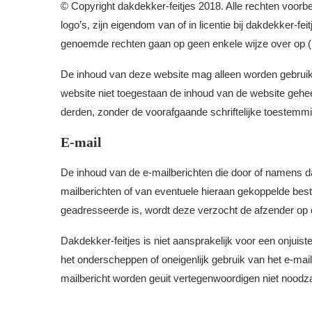
© Copyright dakdekker-feitjes 2018. Alle rechten voo
logo’s, zijn eigendom van of in licentie bij dakdekker-
genoemde rechten gaan op geen enkele wijze over op (r
De inhoud van deze website mag alleen worden gebruikt 
website niet toegestaan de inhoud van de website geheel
derden, zonder de voorafgaande schriftelijke toestemm
E-mail
De inhoud van de e-mailberichten die door of namens da
mailberichten of van eventuele hieraan gekoppelde besta
geadresseerde is, wordt deze verzocht de afzender op de
Dakdekker-feitjes is niet aansprakelijk voor een onjuist
het onderscheppen of oneigenlijk gebruik van het e-ma
mailbericht worden geuit vertegenwoordigen niet noodzak